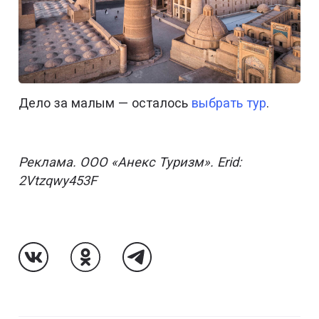
Дело за малым — осталось
выбрать тур
.
Реклама. ООО «Анекс Туризм». Erid:
2Vtzqwy453F
Follow Us On VK
Follow Us On Odnoklassniki
Follow Us On Telegram