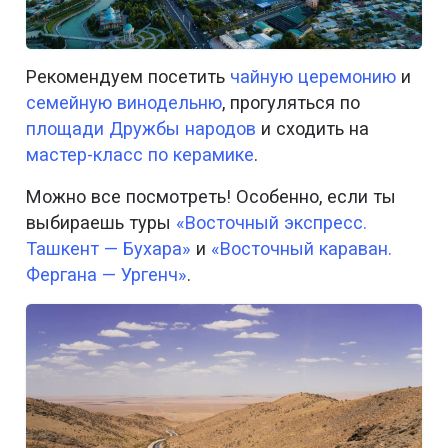
Рекомендуем посетить
чайную церемонию
и
семейную винодельню
, прогуляться по
площади Дружбы народов
и сходить на
мастер-класс по керамике
.
Можно все посмотреть! Особенно, если ты
выбираешь туры
«Восточный экспресс.
Ташкент — Бухара»
и
«Восточный караван.
Фергана — Ургенч»
.