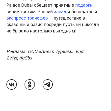
Palace Dubai обещает приятные
подарки
своим гостям. Ранний
заезд
и бесплатный
экспресс трансфер
— путешествие в
сказочный оазис посреди пустыни никогда
не бывало настолько выгодным!
Реклама. ООО «Анекс Туризм». Erid:
2VtzqvfgGbs
Follow Us On VK
Follow Us On Odnoklassniki
Follow Us On Telegram