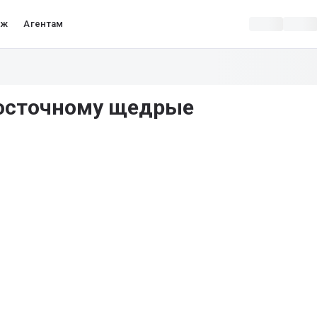
аж
Агентам
восточному щедрые