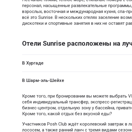
персонал, насыщенные развлекательные программы, 
взрослых, восточная и международная кухня, спа-п
всё это Sunrise. В нескольких отелях заселение воз
дискотеки и спортивные занятия в них не оставят р
Отели Sunrise расположены на луч
В Хургаде
Sunrise Alma Bay Resort 4*
В Шарм-эль-Шейхе
Sunrise Aqua Joy 4*
Sunrise Arabian Beach Resort 5*
Sunrise Crystal Bay Resort 5*
Кроме того, при бронировании вы можете выбрать V
Sunrise Diamond Beach Resort Grand Select 5*
себя индивидуальный трансфер, экспресс-регистрац
Sunrise Garden Beach Resort & Spa 5*
бизнес-центром, отдельную зону у бассейна, приватн
Sunrise Montemare Resort 5*
Sunrise Holidays Resort +16 5*
Кроме того, какой отдых без вкусной еды?
Sunrise Remal Beach 5*
Sunrise Royal Makadi Aqua Resort 5*
Участников Posh Club ждёт королевский завтрак в 
Sunrise Remal Resort 4*
Sunrise Tucana Resort 5*
лососем, а также ранний ланч с тремя видами сезо