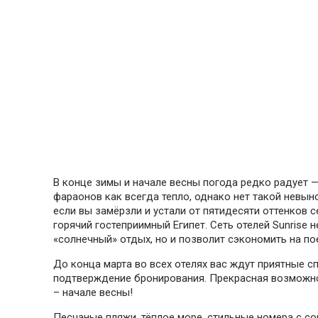
В конце зимы и начале весны погода редко радует — 
фараонов как всегда тепло, однако нет такой невын
если вы замёрзли и устали от пятидесяти оттенков се
горячий гостеприимный Египет. Сеть отелей Sunrise 
«солнечный» отдых, но и позволит сэкономить на по
До конца марта во всех отелях вас ждут приятные 
подтверждение бронирования. Прекрасная возможно
– начале весны!
Песчаные пляжи, тёплое море, стильные номера с 