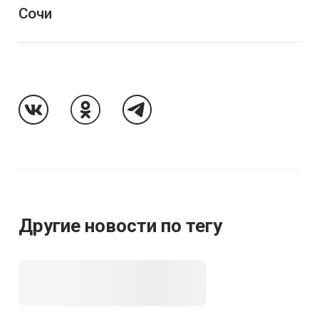
Сочи
Название объекта
Follow Us On VK
Follow Us On Odnoklassniki
Follow Us On Telegram
«Bridge Resort» гостиничный комплекс
Другие новости по тегу
«Radisson Collection Paradise Resort & Spa, Soc