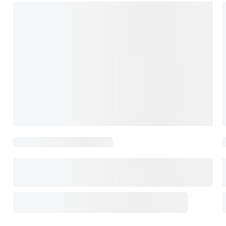
«Лазурная Отель и СПА»
«Sea Galaxy» отель
Swissotel Resort Sochi Kamelia» отель