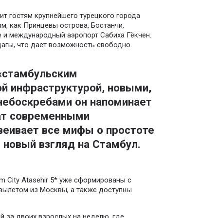
ит гостям крупнейшего турецкого города
м, как Принцевы острова, Бостанчи,
е и международный аэропорт Сабиха Гёкчен.
агы, что дает возможность свободно
«стамбульским
ой инфраструктурой, новыми,
небоскребами он напоминает
гат современными
веивает все мифы о простоте
 новый взгляд на Стамбул.
m City Atasehir 5* уже сформированы с
 с вылетом из Москвы, а также доступны
ей за двоих взрослых на неделю, где