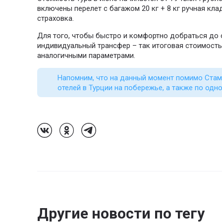
включены перелет с багажом 20 кг + 8 кг ручная кла
страховка.
Для того, чтобы быстро и комфортно добраться до 
индивидуальный трансфер – так итоговая стоимость 
аналогичными параметрами.
Напомним, что на данный момент помимо Стамб
отелей в Турции на побережье, а также по одно
Follow Us On VK
Follow Us On Odnoklassniki
Follow Us On Telegram
Другие новости по тегу