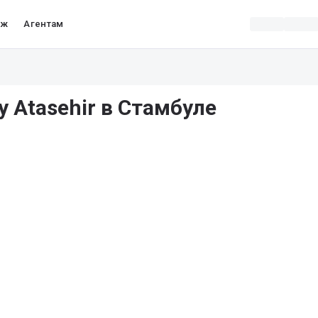
аж
Агентам
y Atasehir в Стамбуле