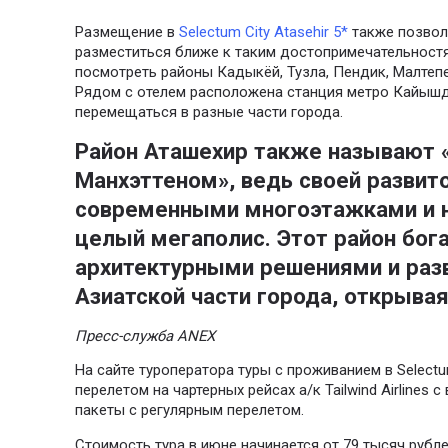
Размещение в
Selectum City Atasehir 5*
также позвол
разместиться ближе к таким достопримечательностя
посмотреть районы Кадыкёй, Тузла, Пендик, Малтеп
Рядом с отелем расположена станция метро Кайышд
перемещаться в разные части города.
Район Аташехир также называют 
Манхэттеном», ведь своей развит
современными многоэтажками и 
целый мегаполис. Этот район бо
архитектурными решениями и раз
Азиатской части города, открывая
Пресс-служба ANEX
На сайте туроператора туры с проживанием в Selectu
перелетом на чартерных рейсах а/к Tailwind Airlines
пакеты с регулярным перелетом.
Стоимость тура в июне начинается от 79 тысяч рубл