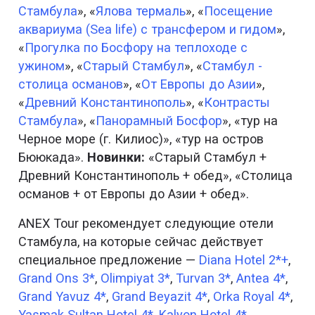
Стамбула
», «
Ялова термаль
», «
Посещение
аквариума (Sea life) с трансфером и гидом
»,
«
Прогулка по Босфору на теплоходе с
ужином
», «
Старый Стамбул
», «
Стамбул -
столица османов
», «
От Европы до Азии
»,
«
Древний Константинополь
», «
Контрасты
Стамбула
», «
Панорамный Босфор
», «тур на
Черное море (г. Килиос)», «тур на остров
Бююкада».
Новинки:
«Старый Стамбул +
Древний Константинополь + обед», «Столица
османов + от Европы до Азии + обед».
ANEX Tour рекомендует следующие отели
Стамбула, на которые сейчас действует
специальное предложение —
Diana Hotel 2*+
,
Grand Ons 3*
,
Olimpiyat 3*
,
Turvan 3*
,
Antea 4*
,
Grand Yavuz 4*
,
Grand Beyazit 4*
,
Orka Royal 4*
,
Yasmak Sultan Hotel 4*
,
Kalyon Hotel 4*
,