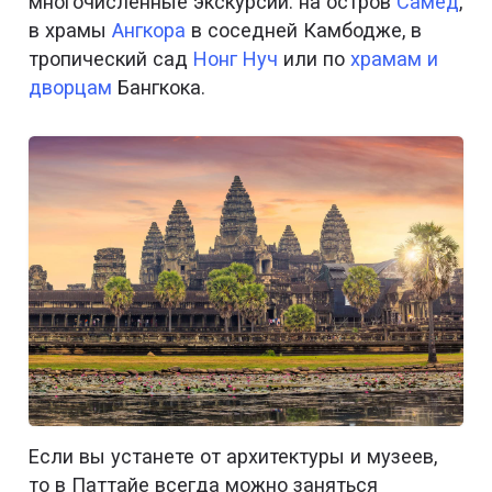
многочисленные экскурсии: на остров
Самед
,
в храмы
Ангкора
в соседней Камбодже, в
тропический сад
Нонг Нуч
или по
храмам и
дворцам
Бангкока.
Если вы устанете от архитектуры и музеев,
то в Паттайе всегда можно заняться