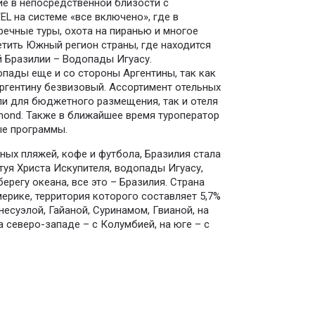
е в непосредственной близости с
L на системе «все включено», где в
речные туры, охота на пиранью и многое
етить Южный регион страны, где находится
 Бразилии – Водопады Игуасу.
опады еще и со стороны Аргентины, так как
Аргентину безвизовый. Ассортимент отельных
ли для бюджетного размещения, так и отеля
lmond. Также в ближайшее время туроператор
ые программы.
дных пляжей, кофе и футбола, Бразилия стала
уя Христа Искупителя, водопады Игуасу,
регу океана, все это – Бразилия. Страна
рике, территория которого составляет 5,7%
несуэлой, Гайаной, Суринамом, Гвианой, на
а северо-западе – с Колумбией, на юге – с