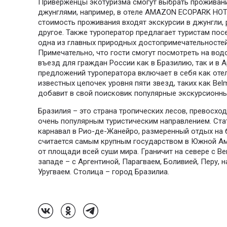
Приверженцы экотуризма смогут выбрать проживани
джунглями, например, в отеле AMAZON ECOPARK HOTE
стоимость проживания входят экскурсии в джунгли, 
другое. Также туроператор предлагает туристам пос
одна из главных природных достопримечательностей
Примечательно, что гости смогут посмотреть на вод
въезд для граждан России как в Бразилию, так и в 
предложений туроператора включает в себя как оте
известных цепочек уровня пяти звезд, таких как Be
добавит в свой поисковик популярные экскурсионн
Бразилия – это страна тропических лесов, превосхо
очень популярным туристическим направлением. Стат
карнавал в Рио-де-Жанейро, размеренный отдых на бе
считается самым крупным государством в Южной Аме
от площади всей суши мира. Граничит на севере с Ве
западе – с Аргентиной, Парагваем, Боливией, Перу, н
Уругваем. Столица – город Бразилиа.
Follow Us On VK
Follow Us On Odnoklassniki
Follow Us On Telegram