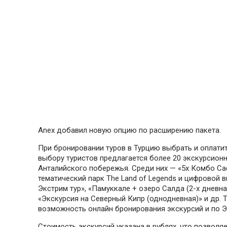
Anex добавил новую опцию по расширению пакета.
При бронировании туров в Турцию выбрать и оплати
выбору туристов предлагается более 20 экскурсион
Анталийского побережья. Среди них — «5x Комбо Са
тематический парк The Land of Legends и цифровой в
Экстрим тур», «Памуккале + озеро Салда (2-х дневная
«Экскурсия на Северный Кипр (однодневная)» и др. 
возможность онлайн бронирования экскурсий и по 
Стоимость экскурсий указана в рублях, что позволя