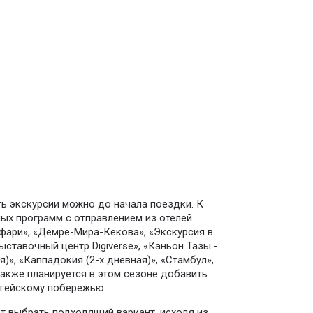
ть экскурсии можно до начала поездки. К
ных программ с отправлением из отелей
фари», «Демре-Мира-Кекова», «Экскурсия в
ыставочный центр Digiverse», «Каньон Тазы -
)», «Каппадокия (2-х дневная)», «Стамбул»,
Также планируется в этом сезоне добавить
Эгейскому побережью.
ет выбрать подходящий вариант, исходя из