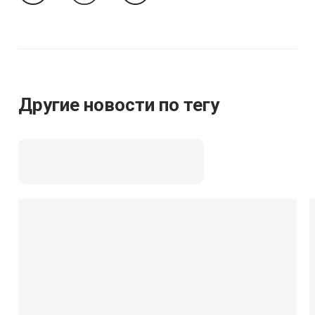
Follow Us On VK
Follow Us On Odnoklassniki
Follow Us On Telegram
Другие новости по тегу