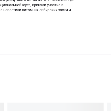
й республики Алтай им. А. В. Анохина, где
ациональной юрте, приняли участие в
же навестили питомник сибирских хаски и