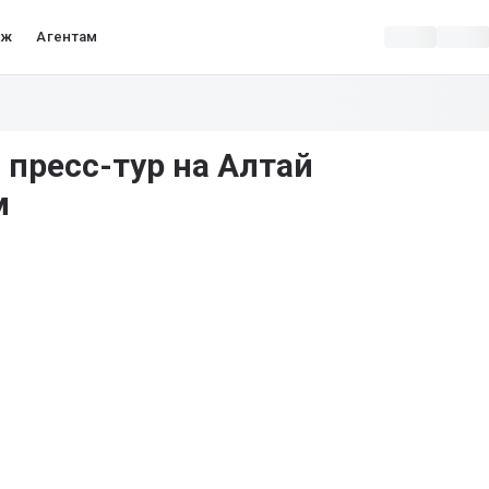
аж
Агентам
 пресс-тур на Алтай
м