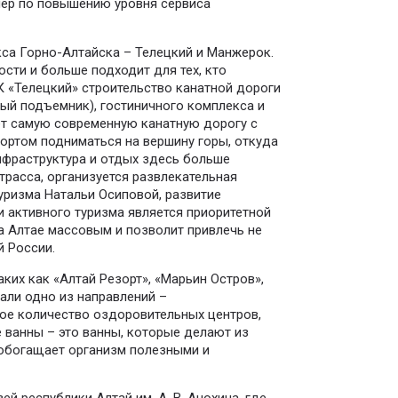
мер по повышению уровня сервиса
са Горно-Алтайска – Телецкий и Манжерок.
ости и больше подходит для тех, кто
ЛК «Телецкий» строительство канатной дороги
ный подъемник), гостиничного комплекса и
ет самую современную канатную дорогу с
ортом подниматься на вершину горы, откуда
нфраструктура и отдых здесь больше
трасса, организуется развлекательная
уризма Натальи Осиповой, развитие
и активного туризма является приоритетной
а Алтае массовым и позволит привлечь не
й России.
ких как «Алтай Резорт», «Марьин Остров»,
али одно из направлений –
ое количество оздоровительных центров,
ванны – это ванны, которые делают из
 обогащает организм полезными и