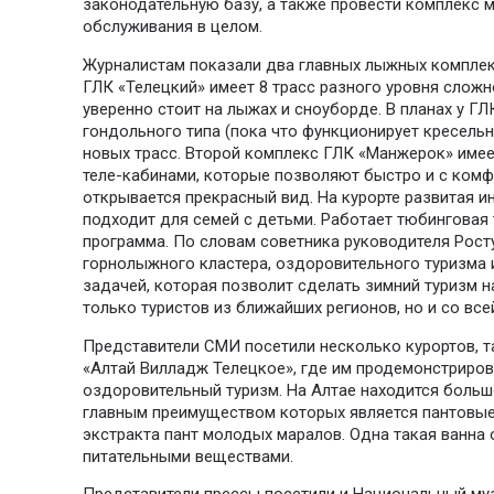
законодательную базу, а также провести комплекс 
обслуживания в целом.
Журналистам показали два главных лыжных комплек
ГЛК «Телецкий» имеет 8 трасс разного уровня сложн
уверенно стоит на лыжах и сноуборде. В планах у Г
гондольного типа (пока что функционирует кресель
новых трасс. Второй комплекс ГЛК «Манжерок» име
теле-кабинами, которые позволяют быстро и с комф
открывается прекрасный вид. На курорте развитая и
подходит для семей с детьми. Работает тюбинговая 
программа. По словам советника руководителя Рост
горнолыжного кластера, оздоровительного туризма 
задачей, которая позволит сделать зимний туризм н
только туристов из ближайших регионов, но и со все
Представители СМИ посетили несколько курортов, та
«Алтай Вилладж Телецкое», где им продемонстриров
оздоровительный туризм. На Алтае находится больш
главным преимуществом которых является пантовые 
экстракта пант молодых маралов. Одна такая ванна
питательными веществами.