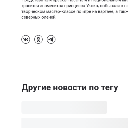
Представители прессы посетили и Национальный музе
хранится знаменитая принцесса Укока; побывали в н
творческом мастер-классе по игре на варгане, а так
северных оленей.
Follow Us On VK
Follow Us On Odnoklassniki
Follow Us On Telegram
Другие новости по тегу