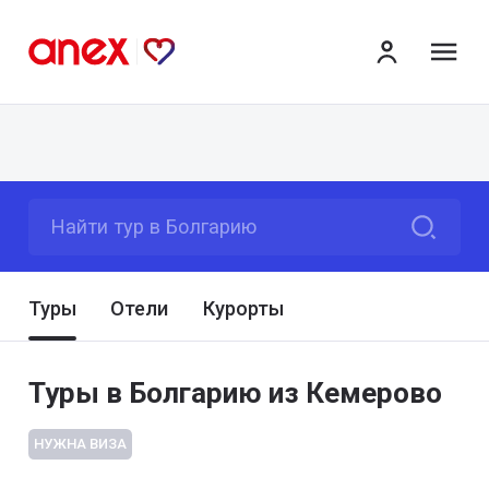
ме
Найти тур в Болгарию
Туры
Отели
Курорты
Туры в Болгарию из Кемерово
НУЖНА ВИЗА