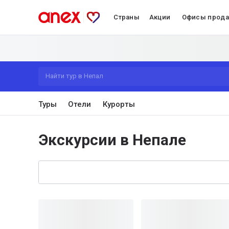
Страны
Акции
Офисы прод
Найти тур в Непал
Туры
Отели
Курорты
Экскурсии в Непале