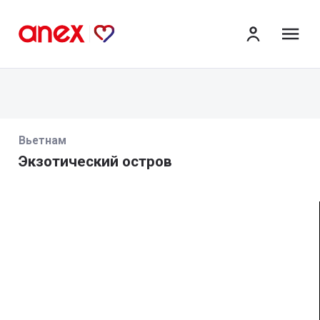
ме
Вьетнам
Экзотический остров