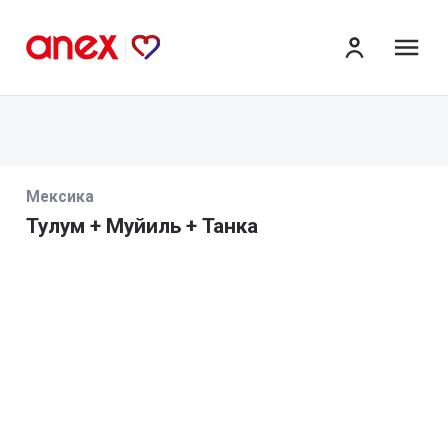
ме
Мексика
Тулум + Муйиль + Танка