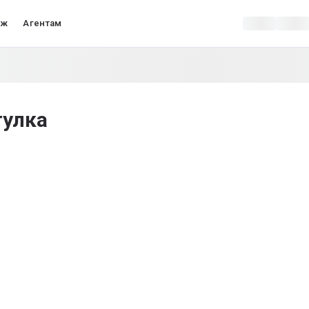
аж
Агентам
гулка