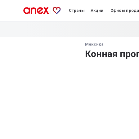
Страны
Акции
Офисы прод
Мексика
Конная про