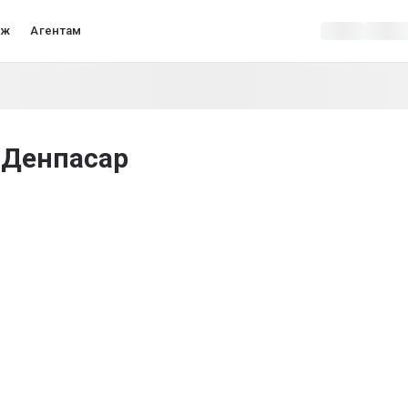
аж
Агентам
 Денпасар