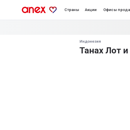
Страны
Акции
Офисы прод
Индонезия
Танах Лот и