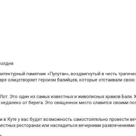
олдня
итектурный памятник «Пупутан», воздвигнутый в честь трагичес
аре олицетворяет героизм балийцев, которые отстаивали свою 
Лот. Это один из самых известных и живописных храмов Бали. 
е недалеко от берега. Это священное место славится своими 
и в Куте у вас будет возможность самостоятельно провести ве
естных ресторанах или насладиться вечерними развлечениями в