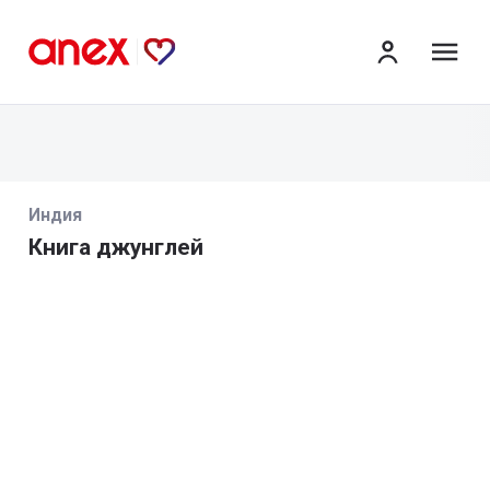
ме
Индия
Книга джунглей