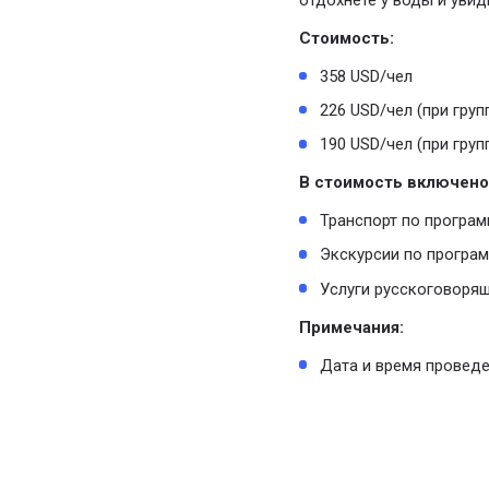
отдохнёте у воды и уви
Стоимость:
358 USD/чел
226 USD/чел (при груп
190 USD/чел (при груп
В стоимость включено
Транспорт по програм
Экскурсии по програ
Услуги русскоговоря
Примечания:
Дата и время проведе