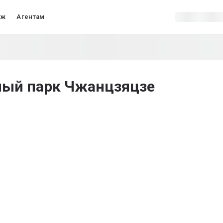
аж
Агентам
ый парк Чжанцзяцзе