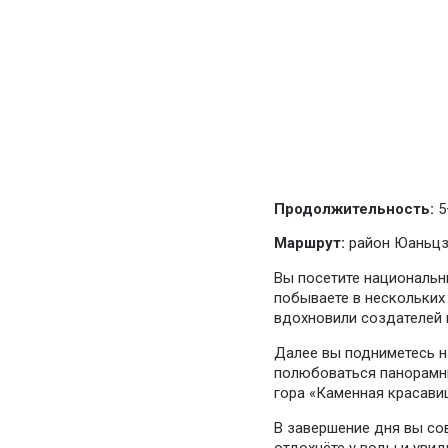
Продолжительность:
5
Маршрут:
район Юаньцзя
Вы посетите национальны
побываете в нескольких
вдохновили создателей 
Далее вы подниметесь на
полюбоваться панорамны
гора «Каменная красави
В завершение дня вы сов