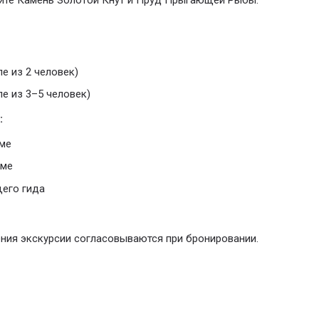
дите Камень Золотой Кнут и Пруд Прыгающей Рыбы.
пе из 2 человек)
пе из 3–5 человек)
:
ме
мме
щего гида
ния экскурсии согласовываются при бронировании.