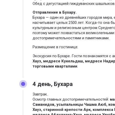
Обед с дегустацией гиждуванских шашлыков
Отправление в Бухару.
Бухара — один из древнейших городов мира, 
насчитывает целых 2500 лет. Когда-то она б
культурным и религиозным центром Среднего
поэтому может похвастаться великолепными
достопримечательностями и памятниками.
Размещение в гостинице.
Экскурсия по Бухаре. Гости познакомятся с
Хауз, медресе Кукельдаш, медресе Надир
торговыми кварталами
.
4 день, Бухара
Завтрак.
Осмотр главных достопримечательностей:
ма
Саманидов, усыпальницы Чашма Аюб, ком
Хауз, старинной крепости Арк, комплекса 
медресе Абдулазиз-Хана, медресе Улугбе