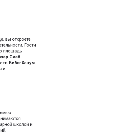
е, вы откроете
тельности. Гости
ую площадь
азар Сиаб
.
еть Биби-Ханум
,
а
и
семью
анимаются
чарной школой и
ий.