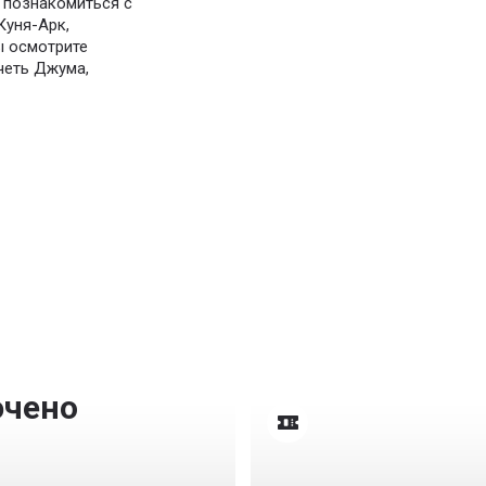
познакомиться с
Куня-Арк,
ы осмотрите
четь Джума,
ючено