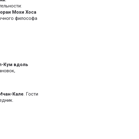
ельности:
ораи Мохи Хоса
очного философа
л-Кум вдоль
ановок,
Ичан-Кале
. Гости
едник.