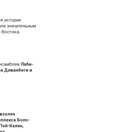
.
её история
ыла значительным
 Востока,
 ансамблем
Ляби-
а Диванбеги и
взолея
плекса Боло-
Пой-Калян,
ка.