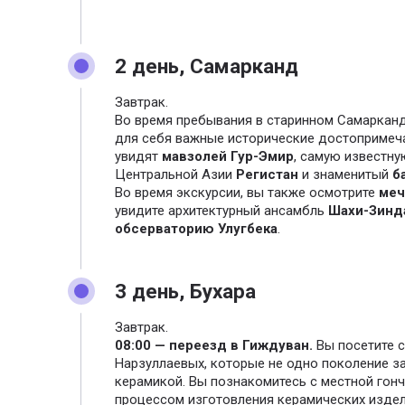
2 день, Самарканд
Завтрак.
Во время пребывания в старинном Самарканд
для себя важные исторические достопримеча
увидят
мавзолей Гур-Эмир
, самую известн
Центральной Азии
Регистан
и знаменитый
б
Во время экскурсии, вы также осмотрите
меч
увидите архитектурный ансамбль
Шахи-Зинд
обсерваторию Улугбека
.
3 день, Бухара
Завтрак.
08:00
— переезд в Гиждуван.
Вы посетите 
Нарзуллаевых, которые не одно поколение з
керамикой. Вы познакомитесь с местной гон
процессом изготовления керамических издел