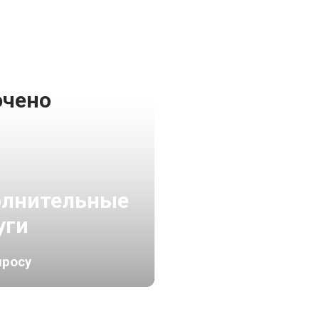
ючено
лнительные
уги
просу