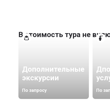
В стоимость тура не вкл
Дополнительные
Дпо
экскурсии
усл
По запросу
По за