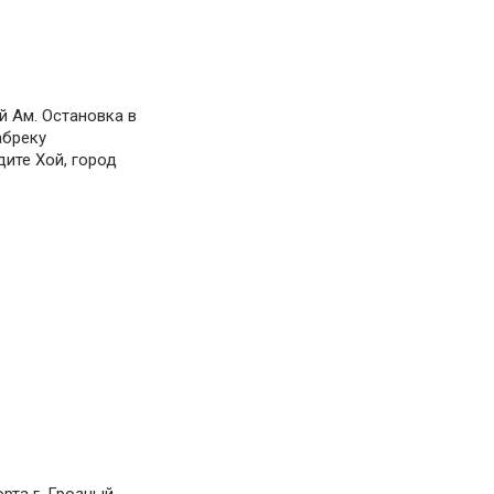
й Ам. Остановка в
абреку
дите Хой, город