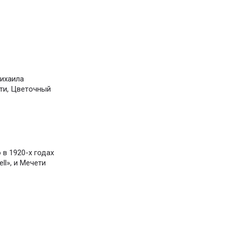
Михаила
ити, Цветочный
в 1920-х годах
ll», и Мечети