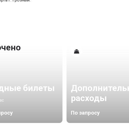
рта г. Грозный.
ючено
Дополнитель
дные билеты
расходы
вс
просу
По запросу