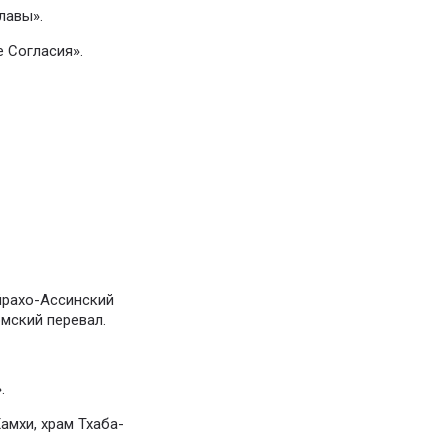
лавы».
 Согласия».
йрахо-Ассинский
мский перевал.
.
амхи, храм Тхаба-