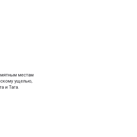
амятным местам
нскому ущелью,
а и Тага.