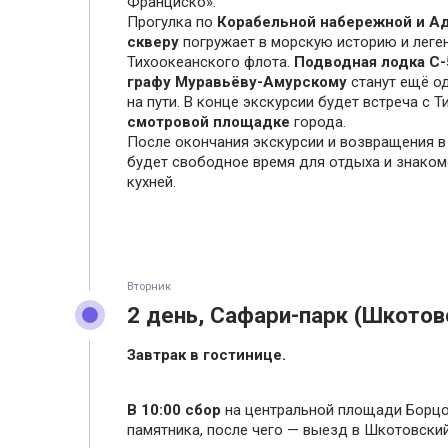
Франциско».
Прогулка по
Корабельной набережной и А
скверу
погружает в морскую историю и лег
Тихоокеанского флота.
Подводная лодка С-
графу Муравьёву-Амурскому
станут ещё о
на пути. В конце экскурсии будет встреча с 
смотровой площадке
города.
После окончания экскурсии и возвращения в 
будет свободное время для отдыха и знаком
кухней.
Вторник
2 день, Сафари-парк (Шкотов
Завтрак в гостинице.
В 10:00 сбор
на центральной площади Борцо
памятника, после чего — выезд в Шкотовский