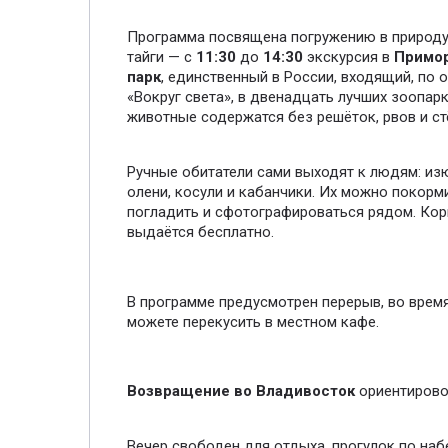
Программа посвящена погружению в природу
тайги — с
11:30
до
14:30
экскурсия в
Примор
парк
, единственный в России, входящий, по 
«Вокруг света», в двенадцать лучших зоопар
животные содержатся без решёток, рвов и ст
Ручные обитатели сами выходят к людям: из
олени, косули и кабанчики. Их можно покорми
погладить и сфотографироваться рядом. Ко
выдаётся бесплатно.
В программе предусмотрен перерыв, во врем
можете перекусить в местном кафе.
Возвращение во Владивосток
ориентирово
Вечер свободен для отдыха, прогулок по на