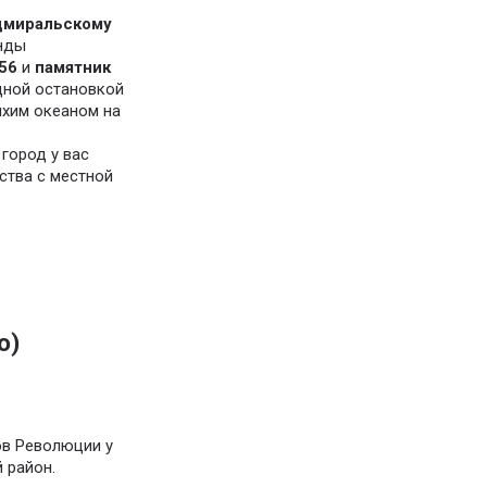
дмиральскому
енды
56
и
памятник
дной остановкой
Тихим океаном на
город у вас
ства с местной
о)
в Революции у
 район.