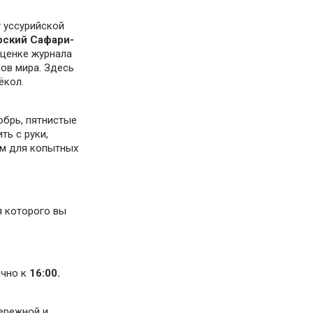
 уссурийской
ский Сафари-
оценке журнала
ков мира. Здесь
ёкол.
юбрь, пятнистые
ть с руки,
рм для копытных
я которого вы
чно к
16:00.
бережной и