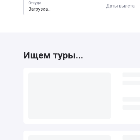
Откуда
Даты вылета
Ищем туры...