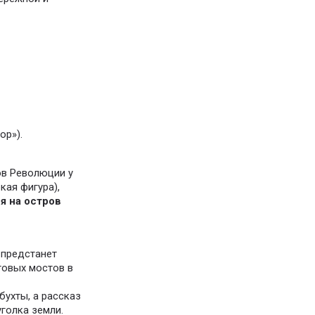
ор»).
в Революции у
кая фигура),
я на остров
 предстанет
товых мостов в
ухты, а рассказ
уголка земли.