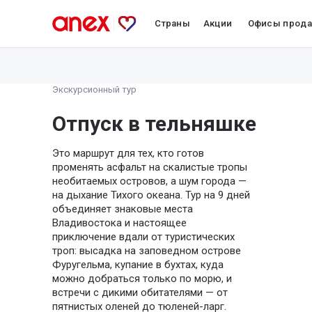
Страны
Акции
Офисы прод
Экскурсионный тур
Отпуск в тельняшке
Это маршрут для тех, кто готов
променять асфальт на скалистые тропы
необитаемых островов, а шум города —
на дыхание Тихого океана. Тур на 9 дней
объединяет знаковые места
Владивостока и настоящее
приключение вдали от туристических
троп: высадка на заповедном острове
Фуругельма, купание в бухтах, куда
можно добраться только по морю, и
встречи с дикими обитателями — от
пятнистых оленей до тюленей-ларг.