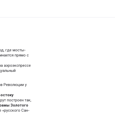
д, где мосты-
чинается прямо с
на аэроэкспрессе
дуальный
в Революции у
востоку
рут построен так,
рамы Золотого
 «русского Сан-