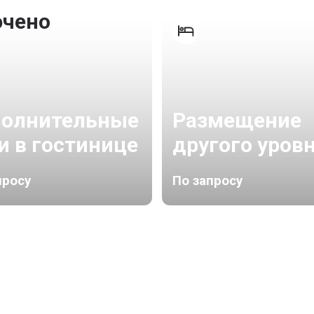
ючено
олнительные
Размещение
и в гостинице
другого уров
просу
По запросу