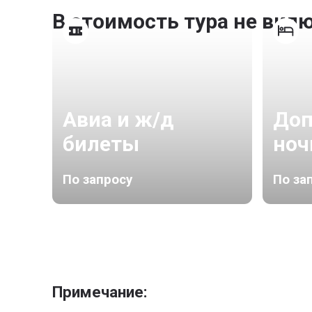
В стоимость тура не вкл
Авиа и ж/д
Доп
билеты
ноч
По запросу
По за
Примечание: