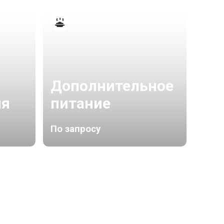
Дополнительное
Тр
ня
питание
аэ
По запросу
По з