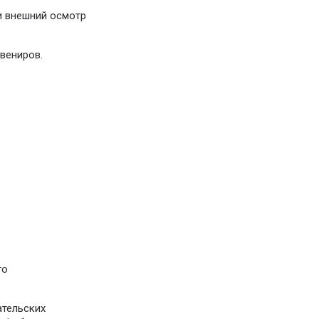
и внешний осмотр
вениров.
го
ательских