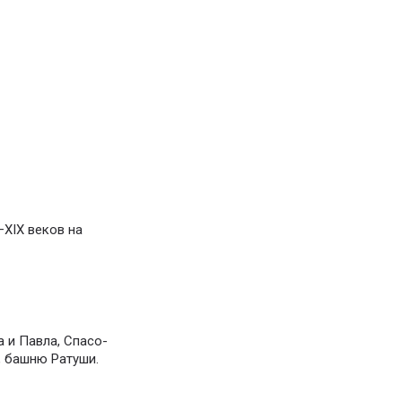
–XIX веков на
 и Павла, Спасо-
, башню Ратуши.