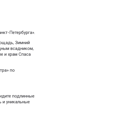
нкт-Петербурга».
лощадь, Зимний
дным всадником,
е и храм Спаса
тра» по
видите подлинные
ь и уникальные