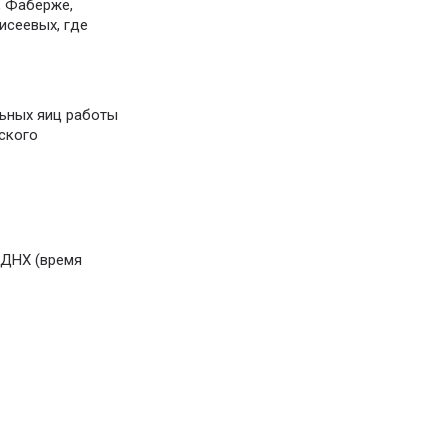
, Фаберже,
исеевых, где
льных яиц работы
ского
ВДНХ (время