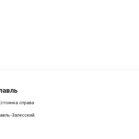
лавль
(стоянка справа
лавль-Залесский.