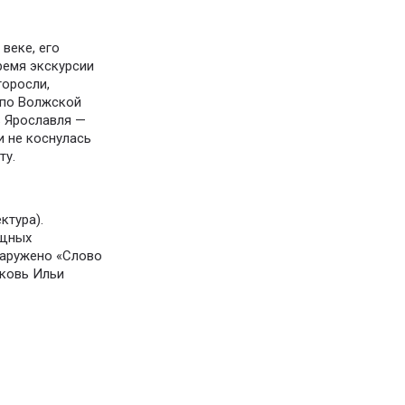
веке, его
ремя экскурсии
торосли,
 по Волжской
ь Ярославля —
и не коснулась
ту.
ктура).
ощных
наружено «Слово
рковь Ильи