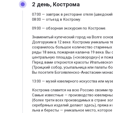
2 день, Кострома
07:00 — завтрак в ресторане отеля (шведский 
08:00 — отъезд в Кострому.
09:00 — обзорная экскурсия по Костроме.
Знаменитый купеческий город на Волге осно
Долгоруким в 12 веке. Кострома уникальна те
сохранилось большое количество старинных 
ряды 18 века, пожарная каланча 19 века. Вы 
центральную площадь («сковородку») и пожа
Перед вами откроются красоты Ипатьевског
(Троицкий собор, усыпальница или палаты бо
Вы посетите Богоявленско-Анастасиин монаст
13:00 — музей ювелирного искусства или музе
Кострома славится на всю Россию своими п
Самые известные — производство ювелирны
(более трети всех производимых в стране зо
серебряных изделий делают здесь), пряжа и 
льна и бересты — уникальное место, которое