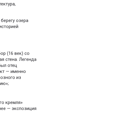
тектура,
 берегу озера
историей
ор (16 век) со
ая стена. Легенда
был отец
кт — именно
озного из
ию»;
го кремля»
нее — экспозиция