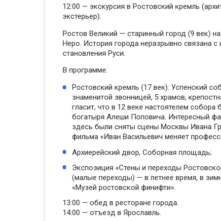
12:00 — экскурсия в Ростовский кремль (архи
экстерьер).
Ростов Великий — старинный город (9 век) на
Неро. История города неразрывно связана с 
становления Руси.
В программе:
Ростовский кремль (17 век): Успенский соб
знаменитой звонницей, 5 храмов, крепостн
гласит, что в 12 веке настоятелем собора 
богатыря Алеши Поповича. Интересный фа
здесь были сняты сцены Москвы Ивана Гр
фильма «Иван Васильевич меняет професс
Архиерейский двор, Соборная площадь;
Экспозиция «Стены и переходы Ростовско
(малые переходы) — в летнее время, в зим
«Музей ростовской финифти».
13:00 — обед в ресторане города.
14:00 — отъезд в Ярославль.