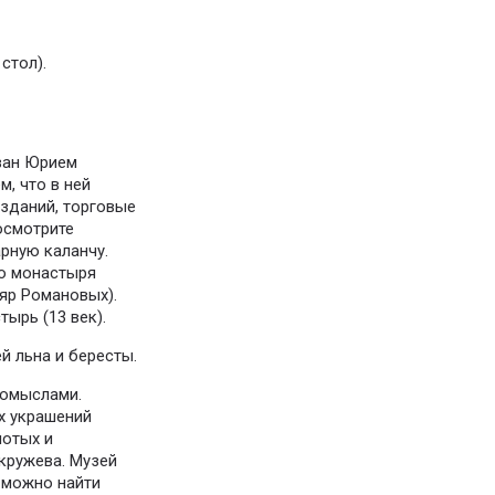
стол).
ван Юрием
м, что в ней
зданий, торговые
осмотрите
рную каланчу.
о монастыря
яр Романовых).
ырь (13 век).
й льна и бересты.
ромыслами.
х украшений
лотых и
кружева. Музей
 можно найти