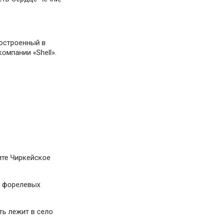
построенный в
омпании «Shell».
ите Чиркейское
х форелевых
ть лежит в село