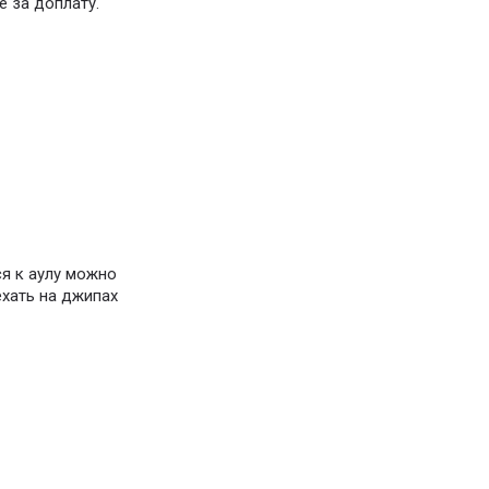
ре за доплату.
ся к аулу можно
хать на джипах