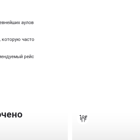
евнейших аулов
, которую часто
омендуемый рейс
ючено