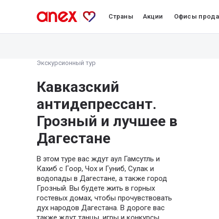
Страны
Акции
Офисы прод
Экскурсионный тур
Кавказский
антидепрессант.
Грозный и лучшее в
Дагестане
В этом туре вас ждут аул Гамсутль и
Кахиб с Гоор, Чох и Гуниб, Сулак и
водопады в Дагестане, а также город
Грозный. Вы будете жить в горных
гостевых домах, чтобы прочувствовать
дух народов Дагестана. В дороге вас
также ждут танцы, игры и конкурсы.