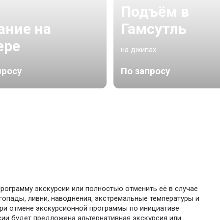
Подъём в
ание на
Гамсутль
ере
на джипах
просу
По запросу
программу экскурсии или полностью отменить её в случае
гопады, ливни, наводнения, экстремальные температуры и
при отмене экскурсионной программы по инициативе
сии будет предложена альтернативная экскурсия или