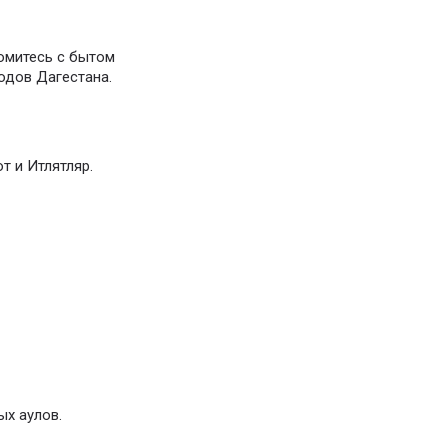
комитесь с бытом
одов Дагестана.
т и Итлятляр.
ых аулов.