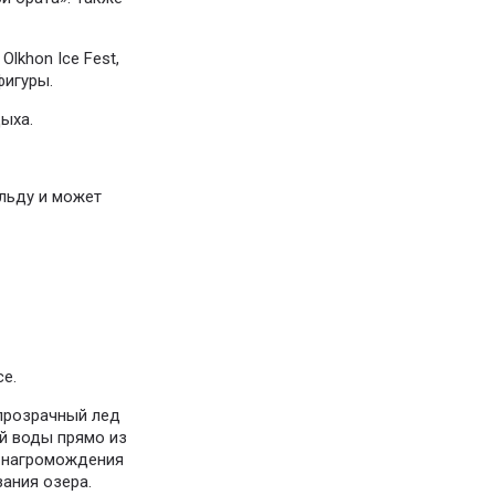
lkhon Ice Fest,
фигуры.
ыха.
 льду и может
се.
 прозрачный лед
ей воды прямо из
е нагромождения
ания озера.