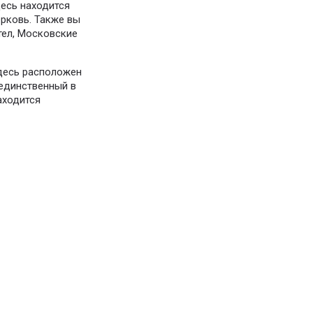
десь находится
рковь. Также вы
тел, Московские
Здесь расположен
 единственный в
аходится