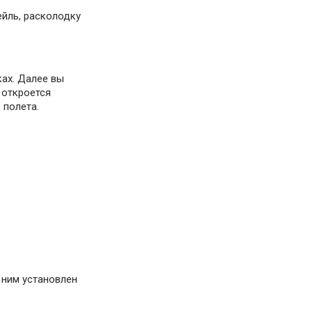
йль, расколодку
ках. Далее вы
 откроется
 полета.
 ним установлен