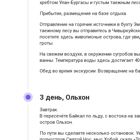
хребтом Улан-Бургасы и густым таежным лес
Прибытие, размещение на базе отдыха.
Отправление на горячие источники в бухту Зм
таежному лесу вы отправитесь в Чивыркуйски
посетите здесь живописные острова, где ув
гроты.
На свежем воздухе, в окружении сугробов вы
ванны. Температура воды здесь достигает 40 
Обед во время экскурсии. Возвращение на ба
3 день, Ольхон
Завтрак.
В пересечёте Байкал по льду, с востока на з
остров Ольхон.
По пути вы сделаете несколько остановок. У
полуостров Святой Нос, мыс Хобой, скалу «Тр