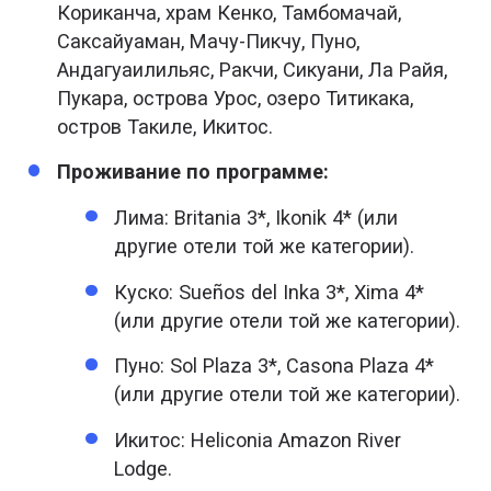
Кориканча, храм Кенко, Тамбомачай,
Саксайуаман, Мачу-Пикчу, Пуно,
Андагуаилильяс, Ракчи, Сикуани, Ла Райя,
Пукара, острова Урос, озеро Титикака,
остров Такиле, Икитос.
Проживание по программе:
Лима: Britania 3*, Ikonik 4* (или
другие отели той же категории).
Куско: Sueños del Inka 3*, Xima 4*
(или другие отели той же категории).
Пуно: Sol Plaza 3*, Casona Plaza 4*
(или другие отели той же категории).
Икитос: Heliconia Amazon River
Lodge.