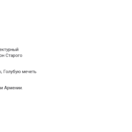
тектурный
он Старого
, Голубую мечеть
ии Армении.