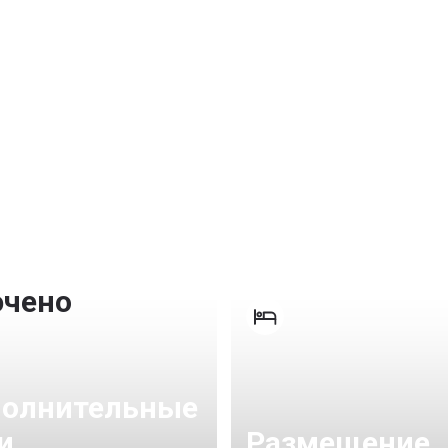
ючено
олнительные
Размещение
и