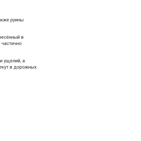
также руины
несённый в
 частично
и ущелий, а
екут в дорожных