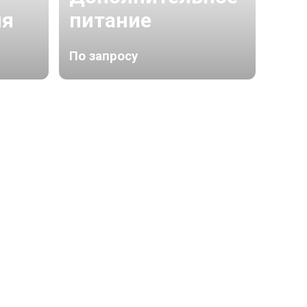
ня
питание
эк
По запросу
По з