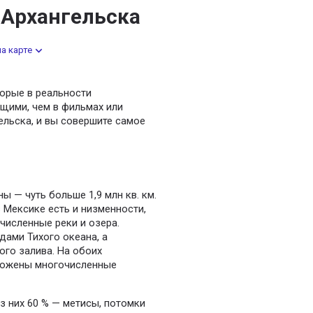
 Архангельска
а карте
торые в реальности
щими, чем в фильмах или
ельска, и вы совершите самое
 — чуть больше 1,9 млн кв. км.
 Мексике есть и низменности,
численные реки и озера.
ами Тихого океана, а
го залива. На обоих
ложены многочисленные
з них 60 % — метисы, потомки