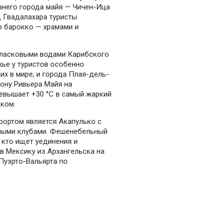
евнего города майя — Чичен-Ица
д Гвадалахара туристы
 барокко — храмами и
 ласковыми водами Карибского
жье у туристов особенно
их в мире, и города Плая-дель-
зону Ривьера Майя на
ревышает +30 °C в самый жаркий
ком.
ортом является Акапулько с
ными клубами. Фешенебельный
 кто ищет уединения и
в Мексику из Архангельска на
 Пуэрто-Вальярта по