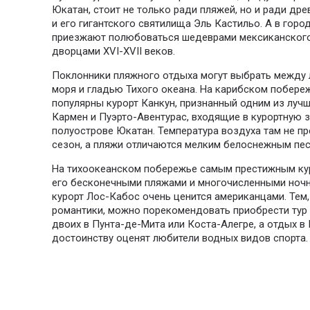
Юкатан, стоит не только ради пляжей, но и ради др
и его гигантского святилища Эль Кастильо. А в горо
приезжают полюбоваться шедеврами мексиканского
дворцами XVI-XVII веков.
Поклонники пляжного отдыха могут выбрать между
моря и гладью Тихого океана. На карибском побере
популярны курорт Канкун, признанный одним из лучш
Кармен и Пуэрто-Авентурас, входящие в курортную 
полуострове Юкатан. Температура воздуха там не п
сезон, а пляжи отличаются мелким белоснежным пес
На тихоокеанском побережье самым престижным кур
его бесконечными пляжами и многочисленными ноч
курорт Лос-Кабос очень ценится американцами. Тем,
романтики, можно порекомендовать приобрести тур 
двоих в Пунта-де-Мита или Коста-Алегре, а отдых в
достоинству оценят любители водных видов спорта.