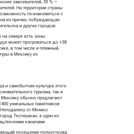
нских завоевателей, 30 % —
ителей. На территории страны
возможность познакомиться с
дна из причин, побуждающая
нгельска и других городов.
 на севере есть зоны
здух может прогреваться до +38
сике, в том числе и пляжный,
туры в Мексику из
да и самобытная культура этого
знавательного туризма, так и
в Мексику обычно предлагают
 1400 уникальных памятников
. Неподалеку от Мехико
ород Теотиуакан, а один из
ацтекскими каналами.
ивающий посещение полуострова