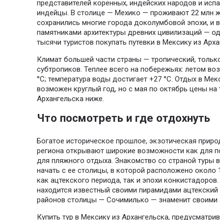
представителей коренных, индейских народов и испа
индейцы. В столице — Мехико — проживают 22 млн ж
сохранились многие города доколумбовой эпохи, и 
памятниками архитектуры древних цивилизаций — о
тысячи туристов покупать путевки в Мексику из Арха
Климат большей части страны — тропический, только
субтропиков. Теплее всего на побережьях: летом во
°C; температура воды достигает +27 °C. Отдых в Мек
возможен круглый год, но с мая по октябрь цены на 
Архангельска ниже.
Что посмотреть и где отдохнуть
Богатое историческое прошлое, экзотическая приро
региона открывают широкие возможности как для по
для пляжного отдыха. Знакомство со страной туры 
начать с ее столицы, в которой расположено около
как ацтекского периода, так и эпохи конкистадоров
находится известный своими пирамидами ацтекский г
районов столицы — Сочимилько — знаменит своими 
Купить тур в Мексику из Архангельска, предусматр