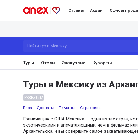
Страны
Акции
Офисы прод
Найти тур в Мексику
Туры
Отели
Экскурсии
Курорты
Туры в Мексику из Архан
НУЖНА ВИЗА
Виза
Доплаты
Памятка
Страховка
Граничащая с США Мексика — одна из тех стран, ко
экзотическими и впечатляющими, чем в фильмах или 
Архангельска, и вы совершите самое захватывающее