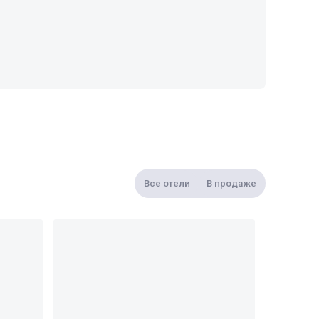
Все отели
В продаже